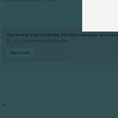
Une erreur s'est produite. Veuillez réessayer plus tard
(0 , j.F)(...).toSorted is not a function
Retry now
6