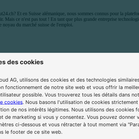
ut24.ch? Et en Suisse alémanique, nous sommes connus pour la platefor
ir. Mais ce n'est pas tout ! En tant que plus grande entreprise technol
le noyau du marché suisse de l'emploi.
es des cookies
 satisfaction de nos collaborateur·rice·s, l'équité des salaires et la for
ud AG, utilisons des cookies et des technologies similaire
on fonctionnement de notre site web et vous offrir la meille
tilisateur possible. Vous trouverez tous les détails dans no
de cookies
. Nous basons l'utilisation de cookies strictement
ction de nos intérêts légitimes. Nous utilisons des cookies f
 et de marketing si vous y consentez. Vous pouvez donner 
mètres ci-dessous et vous rétracter à tout moment via "Pa
s le footer de ce site web.