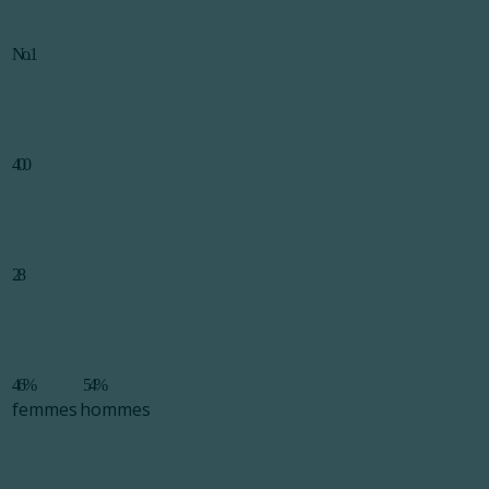
No. 1
400
28
46%
54%
femmes
hommes