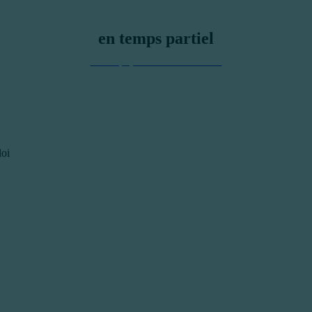
en temps partiel
Nos équipes et leurs fonctions
loi