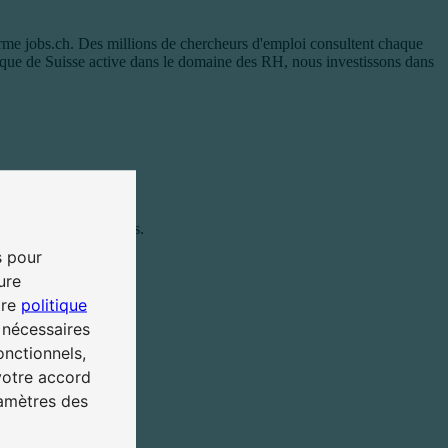
me jobs.ch. Des millions de chercheurs d'emploi consultent chaque
ogique de Suisse active dans le domaine des RH, nous investissons dans
mation des apprenti·e·s.
s pour
ure
tre
politique
 nécessaires
onctionnels,
votre accord
ramètres des