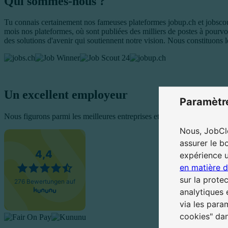
Qui sommes-nous ?
Tu connais certainement nos fameuses plateformes jobup.ch et jobsco
mois nos plateformes, où sont publiées des milliers de postes à pourvo
des solutions d'avenir qui soutiennent notre vision. Nous constituons 
Un excellent employeur
Paramètr
Nous figurons parmi les meilleures entreprises et nous engageons pour la
Nous, JobClo
assurer le b
expérience u
en matière 
sur la prote
analytiques
via les para
cookies" dan
D'autres raisons de nous rejoindre